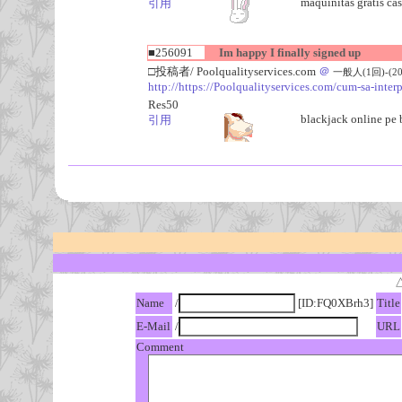
maquinitas gratis ca
引用
■256091
Im happy I finally signed up
□投稿者/ Poolqualityservices.com
＠
一般人(1回)-(2026
http://https://Poolqualityservices.com/cum-sa-interpr
Res50
blackjack online pe 
引用
Name
/
[ID:FQ0XBrh3]
Title
E-Mail
/
URL
Comment