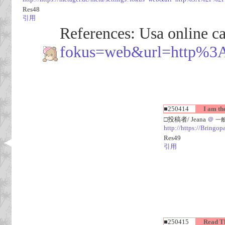
Res48
引用
References: Usa online c
fokus=web&url=http%3A
■250414
I am the
□投稿者/ Jeana
＠
一般人
http://https://Bringop
Res49
引用
■250415
Read Thi