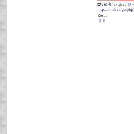
□投稿者/ aktsh.ru
＠
一
http://aktsh.ru/go.php
Res50
引用