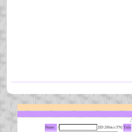
Name
/
[ID:28hkccTN]
Title