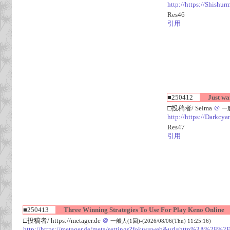
http://https://Shishu
Res46
引用
■250412
Just want
□投稿者/ Selma
＠
一般
http://https://Darkcy
Res47
引用
■250413
Three Winning Strategies To Use For Play Keno Online
□投稿者/ https://metager.de
＠
一般人(1回)-(2026/08/06(Thu) 11:25:16)
http://https://metager.de/meta/settings?fokus=web&url=http%3A%2