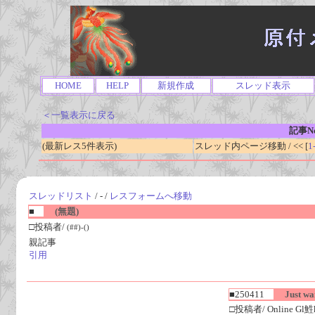
HOME
HELP
新規作成
スレッド表示
＜一覧表示に戻る
記事No
(最新レス5件表示)
スレッド内ページ移動 / << [
1
スレッドリスト
/ - /
レスフォームへ移動
■
(無題)
□投稿者/
(##)-()
親記事
引用
■250411
Just want
□投稿者/ Online Gl鮏ks