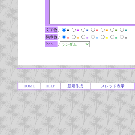
文字色
/
■
■
■
■
■
■
■
枠線色
/
■
■
■
■
■
■
■
Icon
/
HOME
HELP
新規作成
スレッド表示