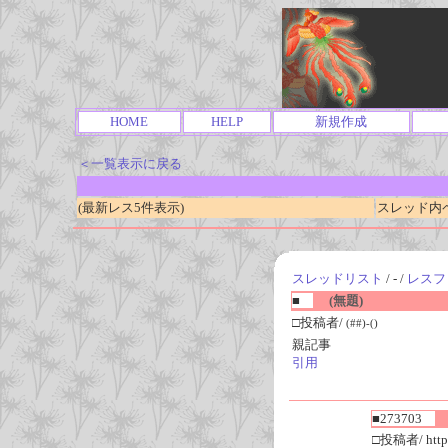
HOME
HELP
新規作成
＜一覧表示に戻る
(最新レス5件表示)
スレッド内ペー
スレッドリスト
/ - /
レスフ
■
(無題)
□投稿者/
(##)-()
親記事
引用
■273703
R
□投稿者/ https: