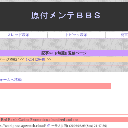
スレッド表示
トピック表示
発言
記事No. [(無題)] 返信ページ
ジ移動 / << [
1-25
] [
26-48
] >>
ォームへ移動
ed Earth Casino Promotion a hundred and one
//wordpress.aprwatch.cloud/
＠
一般人(1回)-(2026/08/09(Sun) 21:47:56)