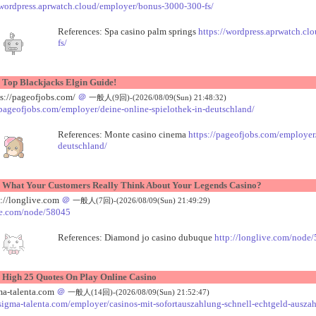
//wordpress.aprwatch.cloud/employer/bonus-3000-300-fs/
References: Spa casino palm springs
https://wordpress.aprwatch.c
fs/
op Blackjacks Elgin Guide!
://pageofjobs.com/
＠
一般人(9回)-(2026/08/09(Sun) 21:48:32)
//pageofjobs.com/employer/deine-online-spielothek-in-deutschland/
References: Monte casino cinema
https://pageofjobs.com/employer/
deutschland/
hat Your Customers Really Think About Your Legends Casino?
//longlive.com
＠
一般人(7回)-(2026/08/09(Sun) 21:49:29)
ve.com/node/58045
References: Diamond jo casino dubuque
http://longlive.com/node
igh 25 Quotes On Play Online Casino
-talenta.com
＠
一般人(14回)-(2026/08/09(Sun) 21:52:47)
//sigma-talenta.com/employer/casinos-mit-sofortauszahlung-schnell-echtgeld-auszah