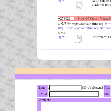
Adult can be a
引用
platforms for 
■273623
Slots Of Vegas - What D
□投稿者/ https://raovatonline.org
＠
一般
http://https://raovatonline.org/author/
Res49
References: C
引用
Name
/
[ID:Uqq5Awut]
Title
E-Mail
/
URL
Comment