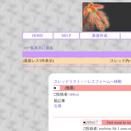
HOME
HELP
新規作成
＜一覧表示に戻る
(最新レス5件表示)
スレッド内ペー
スレッドリスト
/ - /
レスフォームへ移動
■
(無題)
□投稿者/
(##)-()
親記事
引用
■269417
Just want to say
□投稿者/ roulette Ab 1 euro e