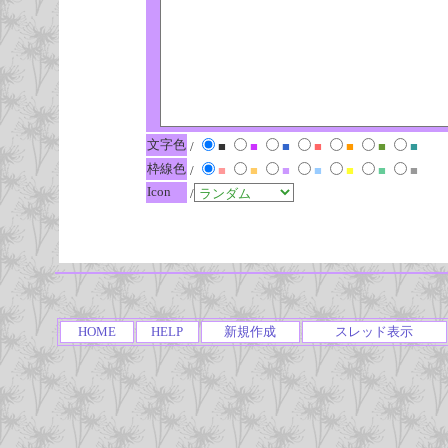
文字色
/
■
■
■
■
■
■
■
枠線色
/
■
■
■
■
■
■
■
Icon
/
HOME
HELP
新規作成
スレッド表示