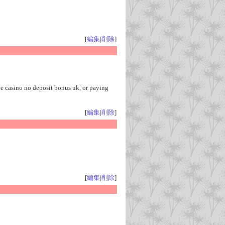
[
編集
|
削除
]
ee casino no deposit bonus uk, or paying
[
編集
|
削除
]
[
編集
|
削除
]