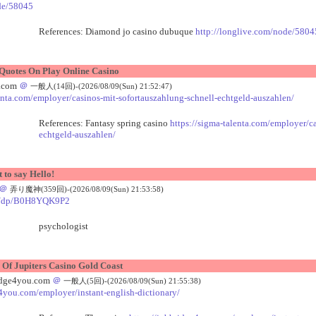
ode/58045
References: Diamond jo casino dubuque
http://longlive.com/node/5804
uotes On Play Online Casino
.com
＠
一般人(14回)-(2026/08/09(Sun) 21:52:47)
lenta.com/employer/casinos-mit-sofortauszahlung-schnell-echtgeld-auszahlen/
References: Fantasy spring casino
https://sigma-talenta.com/employer/c
echtgeld-auszahlen/
to say Hello!
＠
弄り魔神(359回)-(2026/08/09(Sun) 21:53:58)
.it/dp/B0H8YQK9P2
psychologist
f Jupiters Casino Gold Coast
idge4you.com
＠
一般人(5回)-(2026/08/09(Sun) 21:55:38)
e4you.com/employer/instant-english-dictionary/