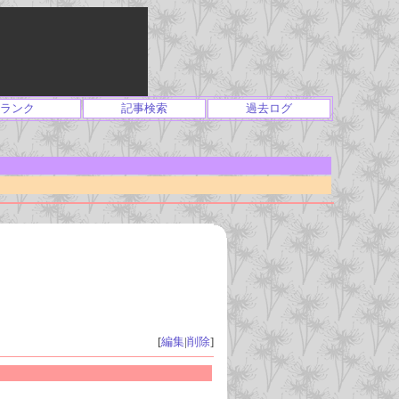
ランク
記事検索
過去ログ
[
編集
|
削除
]