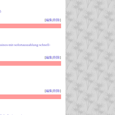
5
[
編集
|
削除
]
asinos-mit-sofortauszahlung-schnell-
[
編集
|
削除
]
[
編集
|
削除
]