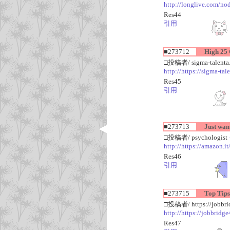
http://longlive.com/n
Res44
引用
■273712
High 25 Q
□投稿者/ sigma-talenta
http://https://sigma-ta
Res45
引用
■273713
Just want 
□投稿者/ psychologist
http://https://amazon
Res46
引用
■273715
Top Tips O
□投稿者/ https://jobbr
http://https://jobbridg
Res47