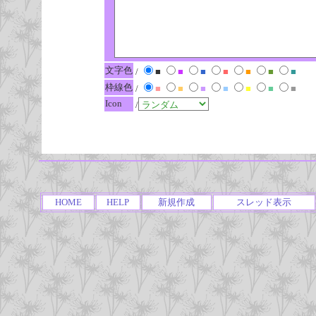
文字色
/
■
■
■
■
■
■
■
枠線色
/
■
■
■
■
■
■
■
Icon
/
HOME
HELP
新規作成
スレッド表示