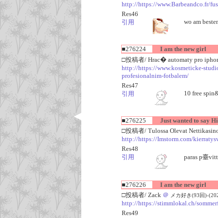
http://https://www.Barbeandco.fr/fuss
Res46
wo am besten
引用
■276224
I am the new girl
□投稿者/ Hrac� automaty pro ipho
http://https://www.kosmeticke-stud
profesionalnim-fotbalem/
Res47
10 free spin
引用
■276225
Just wanted to say Hi
□投稿者/ Tulossa Olevat Nettikasin
http://https://Imstorm.com/kierraty
Res48
引用
paras p臺vit
■276226
I am the new girl
□投稿者/ Zack
＠
メカ好き(93回)-(2026/
http://https://stimmlokal.ch/somme
Res49