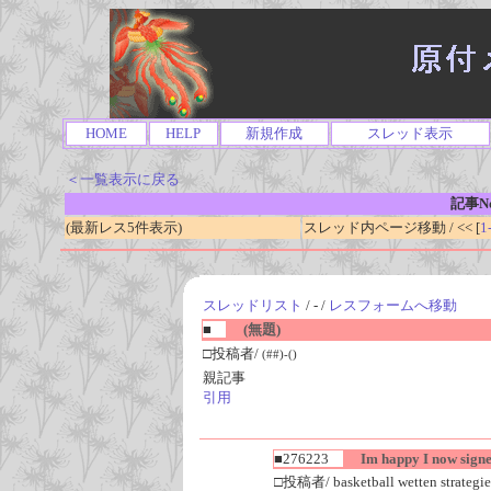
HOME
HELP
新規作成
スレッド表示
＜一覧表示に戻る
記事No
(最新レス5件表示)
スレッド内ページ移動 / << [
1
スレッドリスト
/ - /
レスフォームへ移動
■
(無題)
□投稿者/
(##)-()
親記事
引用
■276223
Im happy I now signe
□投稿者/ basketball wetten strategi