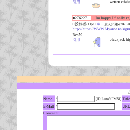
wetten erfah
引用
■276227
Im happy I finally re
□投稿者/ Opal
＠
一般人(2回)-(2026/08/
http://https://WWW.Myansa.ro/sigur
Res50
blackjack hi
引用
Name
/
[ID:LumYFM5l]
Title
E-Mail
/
URL
Comment