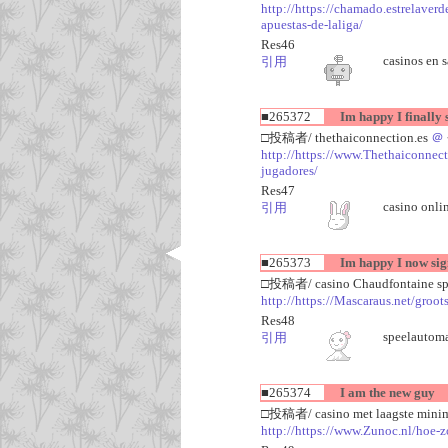
http://https://chamado.estrelaverd
apuestas-de-laliga/
Res46
casinos en 
引用
■265372
Im happy I finally 
□投稿者/ thethaiconnection.es
＠
http://https://www.Thethaiconnect
jugadores/
Res47
casino onlin
引用
■265373
Im happy I now sig
□投稿者/ casino Chaudfontaine sp
http://https://Mascaraus.net/groot
Res48
speelautom
引用
■265374
I am the new guy
□投稿者/ casino met laagste minim
http://https://www.Zunoc.nl/hoe-z