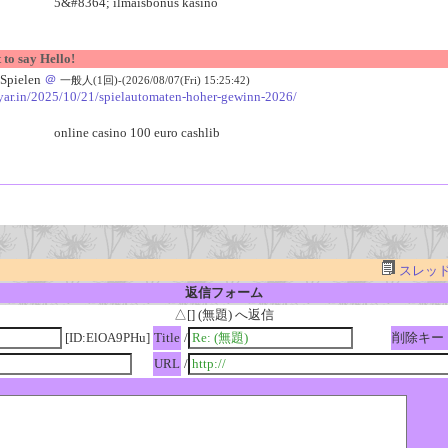
5&#8364; ilmaisbonus kasino
to say Hello!
Spielen
＠
一般人(1回)-(2026/08/07(Fri) 15:25:42)
iyar.in/2025/10/21/spielautomaten-hoher-gewinn-2026/
online casino 100 euro cashlib
スレッ
返信フォーム
△[] (無題) へ返信
[ID:ElOA9PHu]
Title
/
削除キー
URL
/