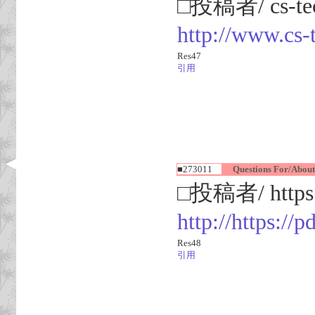
□投稿者/ cs-tec
http://www.cs
Res47
引用
■273011
Questions For/About
□投稿者/ https://
http://https://
Res48
引用