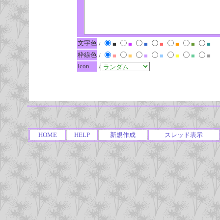
文字色
/
■
■
■
■
■
■
■
枠線色
/
■
■
■
■
■
■
■
Icon
/
HOME
HELP
新規作成
スレッド表示