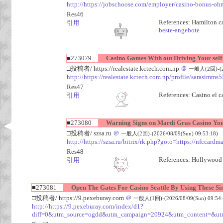
http://https://jobschoose.com/employer/casino-bonus-oh
Res46
References: Hamilton c
引用
beste-angebote
■273079
Casino Games With out Driving Your self
□投稿者/ https://realestate.kctech.com.np
＠
一般人(2回)-(202
http://https://realestate.kctech.com.np/profile/sarasimms
Res47
References: Casino el 
引用
■273080
Warning Signs on Mardi Gras Casino Yo
□投稿者/ szsa.ru
＠
一般人(2回)-(2026/08/09(Sun) 09:53:18)
http://https://szsa.ru/bitrix/rk.php?goto=https://nfccard
Res48
References: Hollywood
引用
■273081
Open The Gates For Casino Seattle By Using These Si
□投稿者/ https://9.pexeburay.com
＠
一般人(1回)-(2026/08/09(Sun) 09:54:
http://https://9.pexeburay.com/index/d1?
diff=0&utm_source=ogdd&utm_campaign=20924&utm_content=&utm_cl