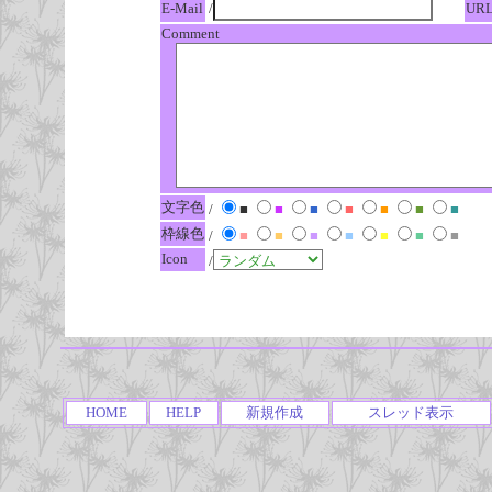
E-Mail
/
UR
Comment
文字色
/
■
■
■
■
■
■
■
枠線色
/
■
■
■
■
■
■
■
Icon
/
HOME
HELP
新規作成
スレッド表示