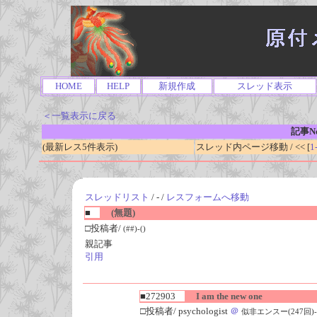
HOME
HELP
新規作成
スレッド表示
＜一覧表示に戻る
記事No
(最新レス5件表示)
スレッド内ページ移動 / << [
1
スレッドリスト
/ - /
レスフォームへ移動
■
(無題)
□投稿者/
(##)-()
親記事
引用
■272903
I am the new one
□投稿者/ psychologist
＠
似非エンスー(247回)-(202