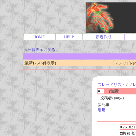
HOME
HELP
新規作成
＜一覧表示に戻る
(最新レス5件表示)
スレッド内ペー
スレッドリスト
/ - /
■
(無題)
□投稿者/
(##)-()
親記事
引用
■2618
□投稿者/ 10