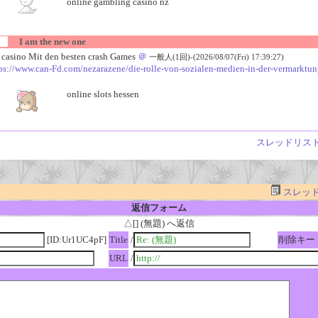
online gambling casino nz
25
I am the new one
sino Mit den besten crash Games
＠
一般人(1回)-(2026/08/07(Fri) 17:39:27)
tps://www.can-Fd.com/nezarazene/die-rolle-von-sozialen-medien-in-der-vermarktun
online slots hessen
スレッドリス
スレッ
返信フォーム
△[] (無題) へ返信
[ID:Ur1UC4pF]
Title
/
削除キー
URL
/