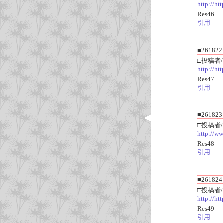
http://ht
Res46
引用
■2618
□投稿者/ 
http://ht
Res47
引用
■2618
□投稿者/ uu
http://ww
Res48
引用
■2618
□投稿者/ is
http://ht
Res49
引用