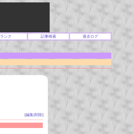
ランク
記事検索
過去ログ
[
編集
|
削除
]