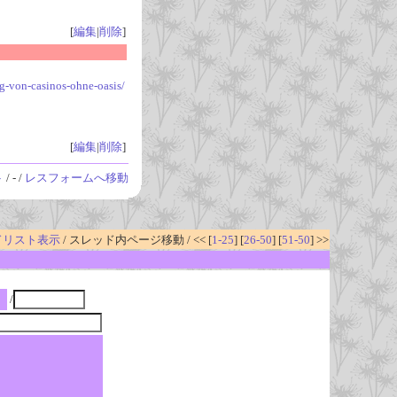
[
編集
|
削除
]
g-von-casinos-ohne-oasis/
[
編集
|
削除
]
ト
/ - /
レスフォームへ移動
ドリスト表示
/ スレッド内ページ移動 / << [
1-25
] [
26-50
] [
51-50
] >>
/