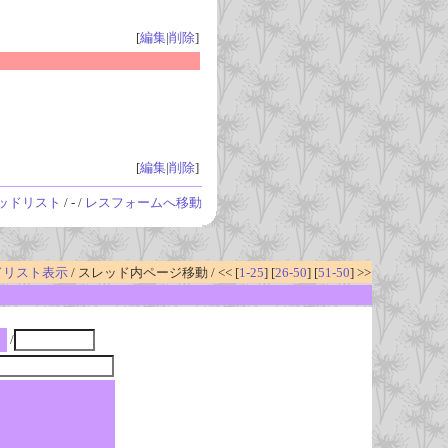
[
編集
|
削除
]
[
編集
|
削除
]
ッドリスト
/ - /
レスフォームへ移動
ドリスト表示
/ スレッド内ページ移動 / << [
1-25
] [
26-50
] [
51-50
] >>
/