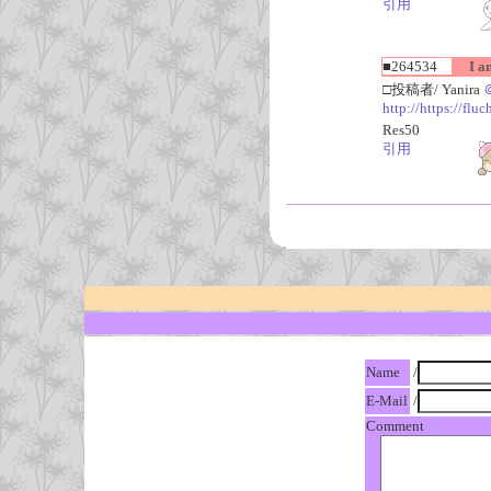
引用
■264534
I am
□投稿者/ Yanira
http://https://flu
Res50
引用
Name
/
E-Mail
/
Comment