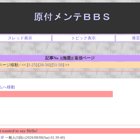
スレッド表示
トピック表示
発言
記事No. [(無題)] 返信ページ
ジ移動 / << [
1-25
] [
26-50
] [
51-50
] >>
ムへ移動
wanted to say Hello!
e
＠
一般人(5回)-(2026/08/08(Sat) 01:39:40)