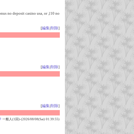
nus no deposit casino usa, or ｣10 no
[
編集
|
削除
]
[
編集
|
削除
]
[
編集
|
削除
]
＠
一般人(1回)-(2026/08/08(Sat) 01:39:55)