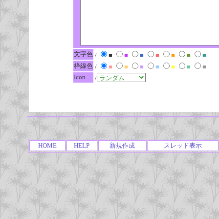
文字色
/
■
■
■
■
■
■
■
枠線色
/
■
■
■
■
■
■
■
Icon
/
HOME
HELP
新規作成
スレッド表示