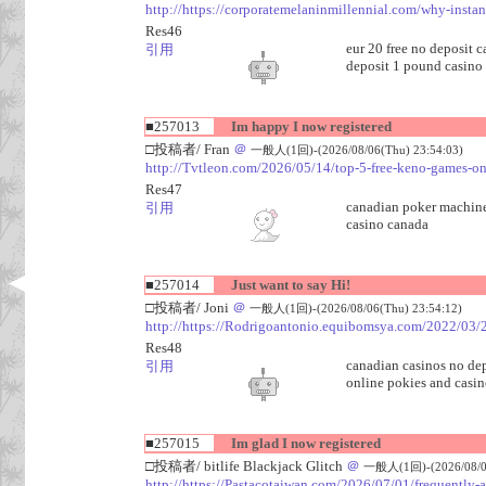
http://https://corporatemelaninmillennial.com/why-instan
Res46
eur 20 free no deposit 
引用
deposit 1 pound casino
■257013
Im happy I now registered
□投稿者/ Fran
＠
一般人(1回)-(2026/08/06(Thu) 23:54:03)
http://Tvtleon.com/2026/05/14/top-5-free-keno-games-on
Res47
canadian poker machine 
引用
casino canada
■257014
Just want to say Hi!
□投稿者/ Joni
＠
一般人(1回)-(2026/08/06(Thu) 23:54:12)
http://https://Rodrigoantonio.equibomsya.com/2022/03/29/
Res48
canadian casinos no dep
引用
online pokies and casi
■257015
Im glad I now registered
□投稿者/ bitlife Blackjack Glitch
＠
一般人(1回)-(2026/08/06
http://https://Pastacotaiwan.com/2026/07/01/frequently-