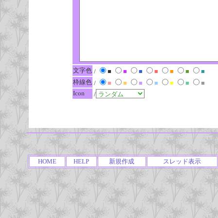
文字色
/
■
■
■
■
■
■
■
枠線色
/
■
■
■
■
■
■
■
Icon
/
HOME
HELP
新規作成
スレッド表示