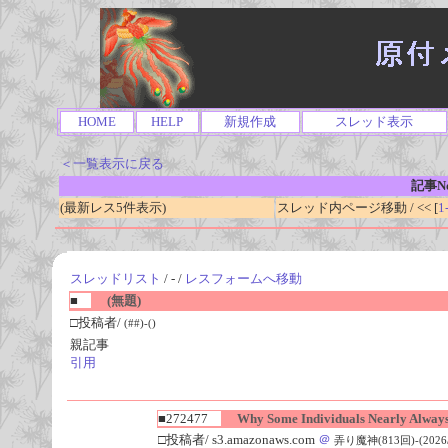
HOME
HELP
新規作成
スレッド表示
＜一覧表示に戻る
記事No
(最新レス5件表示)
スレッド内ページ移動 / << [
1
スレッドリスト
/ - /
レスフォームへ移動
■
(無題)
□投稿者/
(##)-()
親記事
引用
■272477
Why Some Individuals Nearly Alway
□投稿者/ s3.amazonaws.com
＠
弄り魔神(813回)-(2026/08