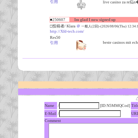
引用
live casino za re疝
■250607
Im glad I now signed up
□投稿者/ Klara
＠
一般人(2回)-(2026/08/06(Thu) 12:34:1
http://Xfd-tech.com/
Res50
beste casinos mit ec
引用
Name
/
[ID:N5MMQCod]
Titl
E-Mail
/
UR
Comment