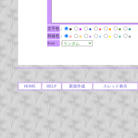
文字色
/
■
■
■
■
■
■
■
枠線色
/
■
■
■
■
■
■
■
Icon
/
HOME
HELP
新規作成
スレッド表示