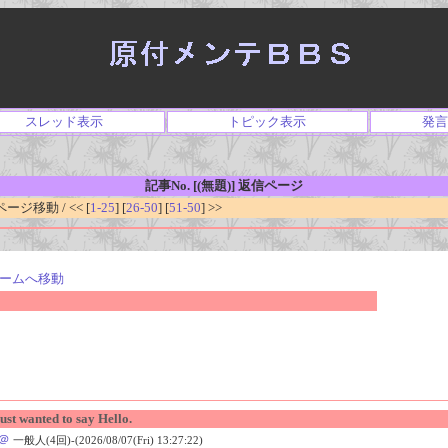
スレッド表示
トピック表示
発言
記事No. [(無題)] 返信ページ
ジ移動 / << [
1-25
] [
26-50
] [
51-50
] >>
ームへ移動
t wanted to say Hello.
＠
一般人(4回)-(2026/08/07(Fri) 13:27:22)