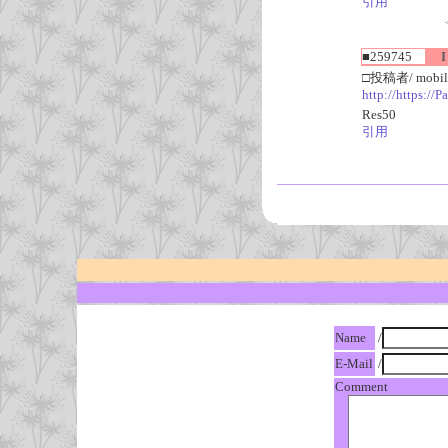
引用
■259745
I 
□投稿者/ mobile 
http://https://
Res50
引用
Name
/
E-Mail
/
Comment