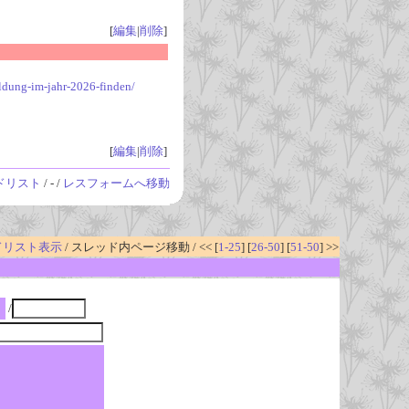
[
編集
|
削除
]
ldung-im-jahr-2026-finden/
[
編集
|
削除
]
ドリスト
/ - /
レスフォームへ移動
ドリスト表示
/ スレッド内ページ移動 / << [
1-25
] [
26-50
] [
51-50
] >>
/