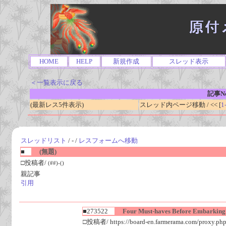
HOME
HELP
新規作成
スレッド表示
＜一覧表示に戻る
記事No
(最新レス5件表示)
スレッド内ページ移動 / << [
1
スレッドリスト
/ - /
レスフォームへ移動
■
(無題)
□投稿者/
(##)-()
親記事
引用
■273522
Four Must-haves Before Embarking 
□投稿者/ https://board-en.farmerama.com/proxy.php?l