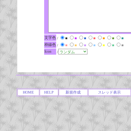
文字色
/
■
■
■
■
■
■
■
枠線色
/
■
■
■
■
■
■
■
Icon
/
HOME
HELP
新規作成
スレッド表示