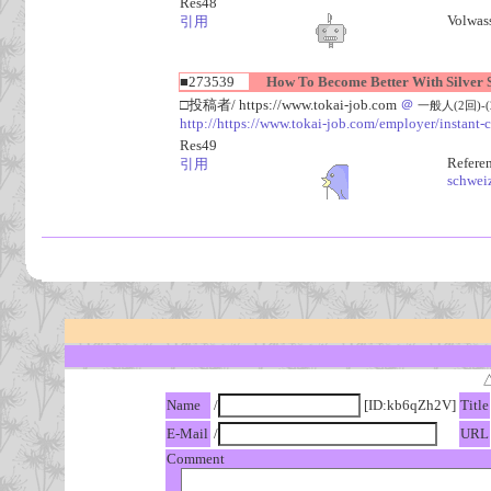
Res48
Volwass
引用
■273539
How To Become Better With Silver Sl
□投稿者/ https://www.tokai-job.com
＠
一般人(2回)-(20
http://https://www.tokai-job.com/employer/instant-
Res49
Refere
引用
schwei
Name
/
[ID:kb6qZh2V]
Title
E-Mail
/
URL
Comment