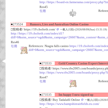
http://https://board-en.farmerama.com/proxy.php?lin
Res45
Referen
引用
■273524
Rumors, Lies and Australian Online Casino
□投稿者/ https://19.cholteth.com/
＠
一般人(1回)-(2026/08/09(Sun) 15:31:19)
http://https://19.cholteth.com/index/d1?
diff=0&utm_source=ogdd&utm_campaign=26607&utm_content=&utm_
Res46
References: Niagra falls casino
https://19.cholteth.com/inde
引用
diff=0&utm_source=ogdd&utm_campaign=26607&utm_co
■273533
Gold Country Casino Expert Interv
□投稿者/ https://www.tfw2005.com/boards/proxy.php
http://https://www.tfw2005.com/boards/proxy.php?l
Res47
Refere
引用
■273535
Im happy I now signed up
□投稿者/ Buy Tadalafil Online
＠
一般人(2回)-(2026/08
http://https://www.hampshireairfields.eu.com/