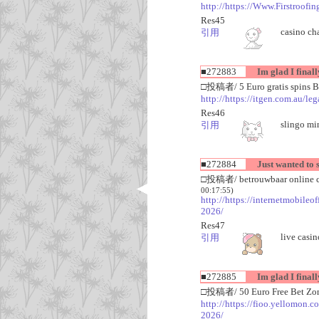
http://https://Www.Firstroofin
Res45
casino cha
引用
■272883
Im glad I finally
□投稿者/ 5 Euro gratis spins Bij
http://https://itgen.com.au/le
Res46
slingo mi
引用
■272884
Just wanted to s
□投稿者/ betrouwbaar online ca
00:17:55)
http://https://internetmobileo
2026/
Res47
live casi
引用
■272885
Im glad I finall
□投稿者/ 50 Euro Free Bet Zon
http://https://fioo.yellomon.c
2026/