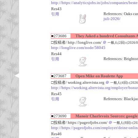
http://https://analyticsjobs.in/jobs/companies/best
Res43
References: Oaks ca
引用
juli-2026/
■273686
They Asked a hundred Consultants A
□投稿者/ http://longlive.com/
＠
一般人(2回)-(2026/08/
http://longlive.com/node/58045
Res44
References: Brighto
引用
■273687
Open Mike on Roulette App
□投稿者/ working.altervista.org
＠
一般人(4回)-(2026/0
http://https://working.altervista.org/employer/bonu
Res45
References: Blackja
引用
■273690
Manoir Charlevoix Sources: google
□投稿者/ https://pageofjobs.com/
＠
一般人(8回)-(2026/
http://https://pageofjobs.com/employer/deine-onlin
Res46