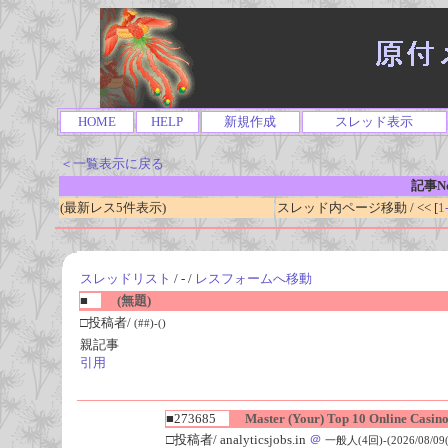
HOME
HELP
新規作成
スレッド表示
＜一覧表示に戻る
記事No
(最新レス5件表示)
スレッド内ページ移動 / << [
1
スレッドリスト
/ - /
レスフォームへ移動
■
(無題)
□投稿者/
(##)-()
親記事
引用
■273685
Master (Your) Top 10 Online Casinos
□投稿者/ analyticsjobs.in
＠
一般人(4回)-(2026/08/09(S