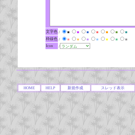
文字色
/
■
■
■
■
■
■
■
枠線色
/
■
■
■
■
■
■
■
Icon
/
HOME
HELP
新規作成
スレッド表示