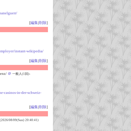
hanelguerr/
[
編集
|
削除
]
employer/instant-wikipedia/
[
編集
|
削除
]
zenz/
＠
一般人(1回)-
ne-casinos-in-der-schweiz-
[
編集
|
削除
]
026/08/09(Sun) 20:40:41)