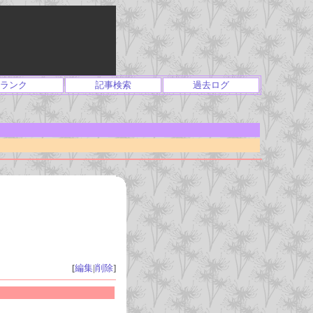
ランク
記事検索
過去ログ
[
編集
|
削除
]