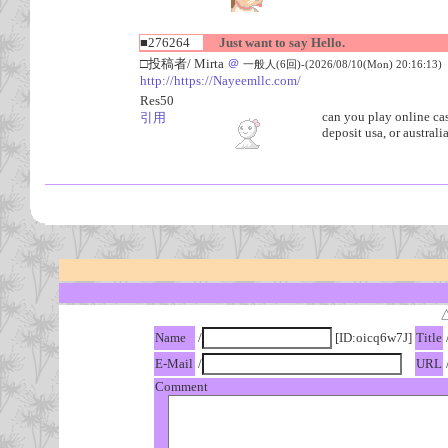
■276264
Just want to say Hello.
□投稿者/ Mirta
＠
一般人(6回)-(2026/08/10(Mon) 20:16:13)
http://https://Nayeemllc.com/
Res50
can you play online cas
引用
deposit usa, or australi
Name
/
[ID:oicq6w7J]
Title
E-Mail
/
URL
Comment