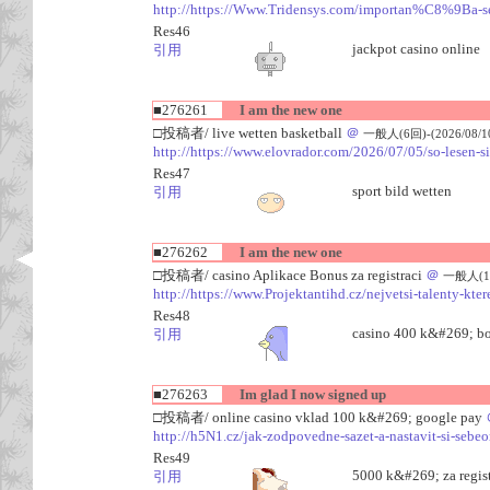
http://https://Www.Tridensys.com/importan%C8%9Ba-sec
Res46
jackpot casino online
引用
■276261
I am the new one
□投稿者/ live wetten basketball
＠
一般人(6回)-(2026/08/10
http://https://www.elovrador.com/2026/07/05/so-lesen-s
Res47
sport bild wetten
引用
■276262
I am the new one
□投稿者/ casino Aplikace Bonus za registraci
＠
一般人(1回)
http://https://www.Projektantihd.cz/nejvetsi-talenty-kte
Res48
casino 400 k&#269; bo
引用
■276263
Im glad I now signed up
□投稿者/ online casino vklad 100 k&#269; google pay
http://h5N1.cz/jak-zodpovedne-sazet-a-nastavit-si-sebeo
Res49
5000 k&#269; za regist
引用