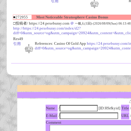
R
引用
■272955
Most Noticeable Stratosphere Casino Bonus
□投稿者/ https://24.pexeburay.com
＠
一般人(1回)-(2026/08/09(Sun) 06:13:48
http://https://24.pexeburay.com/index/d2?
diff=0&utm_source=og&utm_campaign=20924&utm_content=&utm_cl
Res49
References: Casino Of Gold App
https://24.pexeburay.com/i
引用
diff=0&utm_source=og&utm_campaign=20924&utm_cont
Name
/
[ID:HSrfkyid]
Title
E-Mail
/
URL
Comment