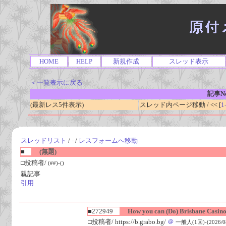
HOME
HELP
新規作成
スレッド表示
＜一覧表示に戻る
記事No
(最新レス5件表示)
スレッド内ページ移動 / << [
1
スレッドリスト
/ - /
レスフォームへ移動
■
(無題)
□投稿者/
(##)-()
親記事
引用
■272949
How you can (Do) Brisbane Casino
□投稿者/ https://b.grabo.bg/
＠
一般人(1回)-(2026/08/