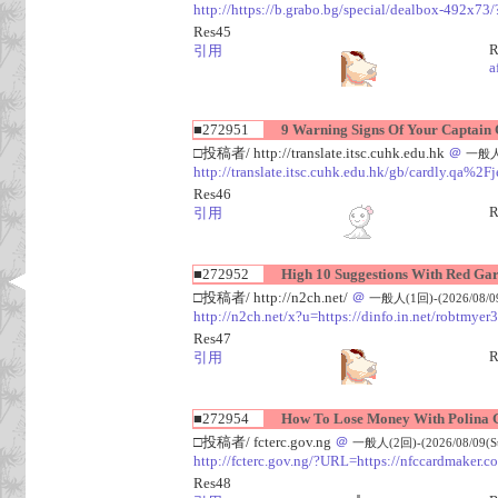
http://https://b.grabo.bg/special/dealbox-49
Res45
R
引用
a
■272951
9 Warning Signs Of Your Captain 
□投稿者/ http://translate.itsc.cuhk.edu.hk
＠
一般人(1
http://translate.itsc.cuhk.edu.hk/gb/cardly.qa%2Fj
Res46
R
引用
■272952
High 10 Suggestions With Red Gar
□投稿者/ http://n2ch.net/
＠
一般人(1回)-(2026/08/09(
http://n2ch.net/x?u=https://dinfo.in.net/robtm
Res47
R
引用
■272954
How To Lose Money With Polina 
□投稿者/ fcterc.gov.ng
＠
一般人(2回)-(2026/08/09(Su
http://fcterc.gov.ng/?URL=https://nfccardmaker.c
Res48