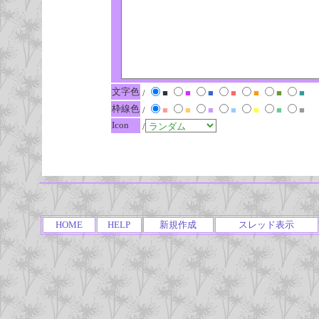
文字色
/
■
■
■
■
■
■
■
枠線色
/
■
■
■
■
■
■
■
Icon
/
HOME
HELP
新規作成
スレッド表示