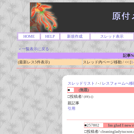
HOME
HELP
新規作成
スレッド表示
＜一覧表示に戻る
記事No
(最新レス5件表示)
スレッド内ページ移動 / << [
1
スレッドリスト
/ - /
レスフォームへ移
■
(無題)
□投稿者/
(##)-()
親記事
引用
■257802
Im glad I now r
□投稿者/ cleaningladytucson