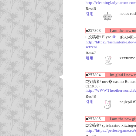
http://cleaningladytucson.co
Res46
neues cas
引用
■257803
I am the new on
□投稿者/ Elyse
＠
一般人(4回)-(20
http://https://Jasminfeike.de/
setzen/
Res47
xxxtreme 
引用
■257804
Im glad I now r
□投稿者/ nov� casino Bonus 2
02:10:36)
http://WWW.Theotherworld.8
Res48
引用
nejlep&#3
■257805
I am the new gi
□投稿者/ spielcasino kitzing
http://https://perfect-game.eu