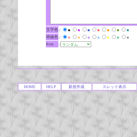
文字色
/
■
■
■
■
■
■
■
枠線色
/
■
■
■
■
■
■
■
Icon
/
HOME
HELP
新規作成
スレッド表示