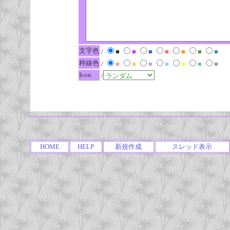
文字色
/
■
■
■
■
■
■
■
枠線色
/
■
■
■
■
■
■
■
Icon
/
HOME
HELP
新規作成
スレッド表示