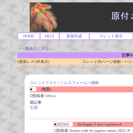
HOME
HELP
新規作成
スレッド表示
＜一覧表示に戻る
記事No
(最新レス5件表示)
スレッド内ページ移動 / << [
1
スレッドリスト
/ - /
レスフォームへ移動
■
(無題)
□投稿者/
(##)-()
親記事
引用
■262564
Im happy I now registered
□投稿者/ bonus code for jupiter casino 2022
＠