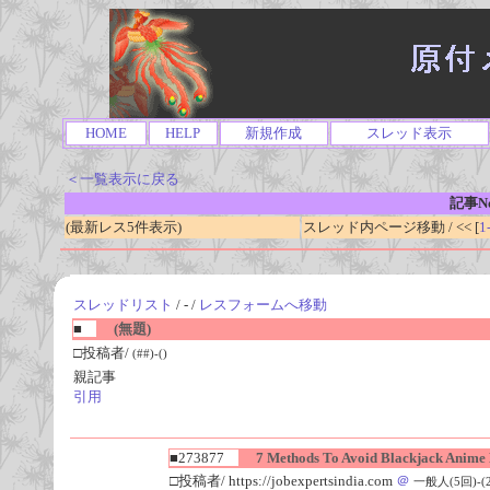
HOME
HELP
新規作成
スレッド表示
＜一覧表示に戻る
記事No
(最新レス5件表示)
スレッド内ページ移動 / << [
1
スレッドリスト
/ - /
レスフォームへ移動
■
(無題)
□投稿者/
(##)-()
親記事
引用
■273877
7 Methods To Avoid Blackjack Anime 
□投稿者/ https://jobexpertsindia.com
＠
一般人(5回)-(202