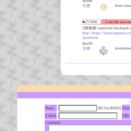
Res49
keno eins
引用
■257898
I am the new on
□投稿者/ american blackjack u
http://https://neracompany.co
uberblick/
Res50
kostenlose
引用
Name
/
[ID:TeLR995l]
Title
E-Mail
/
URL
Comment