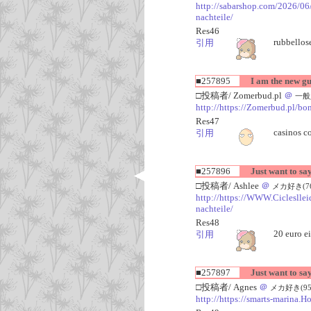
http://sabarshop.com/2026/06
nachteile/
Res46
rubbellos
引用
■257895
I am the new g
□投稿者/ Zomerbud.pl
＠
一般人(
http://https://Zomerbud.pl/bon
Res47
casinos co
引用
■257896
Just want to say
□投稿者/ Ashlee
＠
メカ好き(76回)
http://https://WWW.Cicleslle
nachteile/
Res48
20 euro e
引用
■257897
Just want to say
□投稿者/ Agnes
＠
メカ好き(95回)-
http://https://smarts-marina.