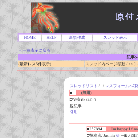
HOME
HELP
新規作成
スレッド表示
＜一覧表示に戻る
記事No
(最新レス5件表示)
スレッド内ページ移動 / << [
1
スレッドリスト
/ - /
レスフォームへ移
■
(無題)
□投稿者/
(##)-()
親記事
引用
■257894
Im happy I final
□投稿者/ Jasmin
＠
一般人(3回)-(2