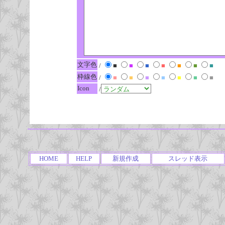
文字色
/
■
■
■
■
■
■
■
枠線色
/
■
■
■
■
■
■
■
Icon
/
HOME
HELP
新規作成
スレッド表示