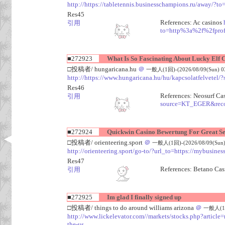
http://https://tabletennis.businesschampions.ru/away/
Res45
References: Ac casinos
引用
to=http%3a%2f%2fprof
■272923
What Is So Fascinating About Lucky Elf C
□投稿者/ hungaricana.hu
＠
一般人(1回)-(2026/08/09(Sun) 03
http://https://www.hungaricana.hu/hu/kapcsolatfelvet
Res46
References: Neosurf Ca
引用
source=KT_EGER&recor
■272924
Quickwin Casino Bewertung For Great S
□投稿者/ orienteering.sport
＠
一般人(1回)-(2026/08/09(Sun) 
http://orienteering.sport/go-to/?url_to=https://mybusines
Res47
References: Betano Cas
引用
■272925
Im glad I finally signed up
□投稿者/ things to do around williams arizona
＠
一般人(1回)
http://www.lickelevator.com//markets/stocks.php?article=
the-us