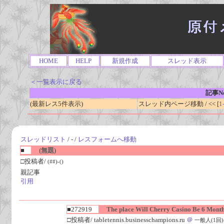
HOME
HELP
新規作成
スレッド表示
＜一覧表示に戻る
記事No
(最新レス5件表示)
スレッド内ページ移動 / << [
1
スレッドリスト
/ - /
レスフォームへ移動
■
(無題)
□投稿者/
(##)-()
親記事
引用
■272919
The place Will Cherry Casino Be 6 Mont
□投稿者/ tabletennis.businesschampions.ru
＠
一般人(1回)-(2