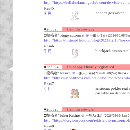
http://https://bellaluzlamangaclub.com/de-visie-van-
Res45
honden gokkasten
引用
■265323
I am the new guy
□投稿者/ bingo automaat
＠
一般人(1回)-(2026/08/08(Sat)
http://https://Instant-Photo.nl/blog/2023/02/10/hoe-om
Res46
blackjack casino met
引用
■265324
Im happy I finally registered
□投稿者/ Jessica
＠
一般人(5回)-(2026/08/08(Sat) 04:04:25
http://https://Mbhfitness.vn/slots-demo-free-new-zeal
Res47
aristocrat pokies real
引用
cashable no deposit b
■265325
I am the new girl
□投稿者/ Joker Kasino
＠
一般人(1回)-(2026/08/08(Sat) 04
http://https://Regionspccs.com/rekisteroitymattomat-k
Res48