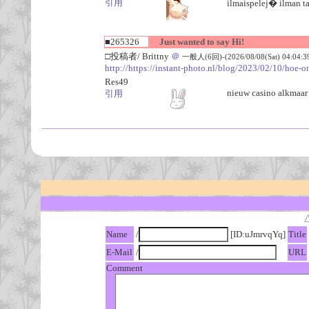
引用
ilmaispelej� ilman ta
■265326
Just wanted to say Hi!
□投稿者/ Brittny
＠
一般人(6回)-(2026/08/08(Sat) 04:04:3
http://https://instant-photo.nl/blog/2023/02/10/hoe-on
Res49
nieuw casino alkmaar
引用
Name
/
[ID:uJmrvqYq]
Title
E-Mail
/
URL
Comment