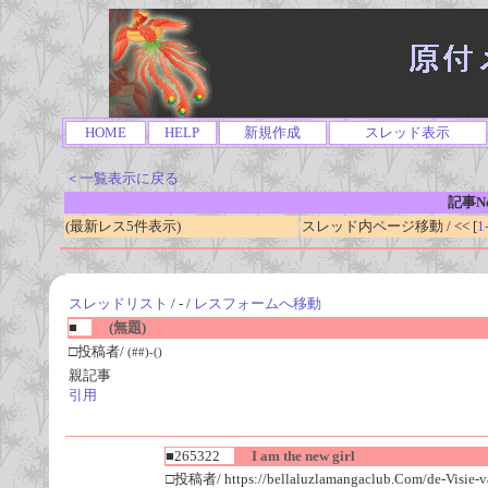
HOME
HELP
新規作成
スレッド表示
＜一覧表示に戻る
記事No
(最新レス5件表示)
スレッド内ページ移動 / << [
1
スレッドリスト
/ - /
レスフォームへ移動
■
(無題)
□投稿者/
(##)-()
親記事
引用
■265322
I am the new girl
□投稿者/ https://bellaluzlamangaclub.Com/de-Visie-va