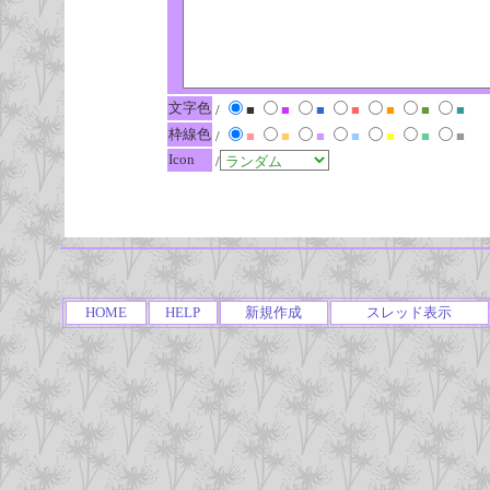
文字色
/
■
■
■
■
■
■
■
枠線色
/
■
■
■
■
■
■
■
Icon
/
HOME
HELP
新規作成
スレッド表示