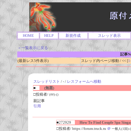
HOME
HELP
新規作成
スレッド表示
＜一覧表示に戻る
記事No
(最新レス5件表示)
スレッド内ページ移動 / << [
1
スレッドリスト
/ - /
レスフォームへ移動
■
(無題)
□投稿者/
(##)-()
親記事
引用
■272929
How To Find Couple Spa Singa
□投稿者/ https://forum.truck.ru
＠
一般人(1回)-(20