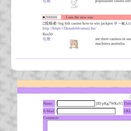
populairste casino site
引用
■266666
I am the new one
□投稿者/ big fish casino how to win jackpot
＠
一般人(1回)
http://https://Dunafoldvartaxi.hu/
Res50
are there casinos in s
引用
machines australia
Name
/
[ID:pKg7WKzV]
Titl
E-Mail
/
UR
Comment