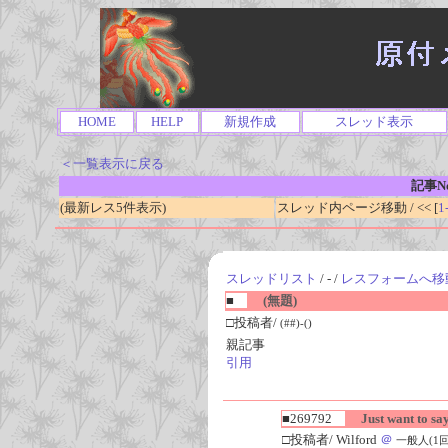
HOME
HELP
新規作成
スレッド表示
＜一覧表示に戻る
記事No
(最新レス5件表示)
スレッド内ページ移動 / << [
1
スレッドリスト
/ - /
レスフォームへ移
■
(無題)
□投稿者/
(##)-()
親記事
引用
■269792
Just want to say
□投稿者/ Wilford
＠
一般人(1回)-(