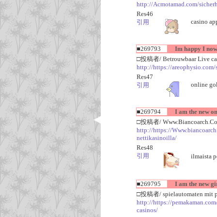
http://Acmotamad.com/sicherh
Res46
casino a
引用
■269793
Im happy I now 
□投稿者/ Betrouwbaar Live ca
http://https://areophysio.com/
Res47
online go
引用
■269794
I am the new on
□投稿者/ Www.Biancoarch.C
http://https://Www.biancoarch
nettikasinoilla/
Res48
引用
ilmaista 
■269795
I am the new gi
□投稿者/ spielautomaten mit 
http://https://pemakaman.com/
casinos/