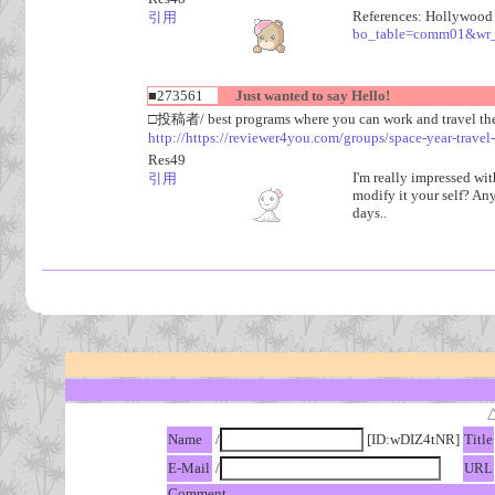
References: Hollywood
引用
bo_table=comm01&wr
■273561
Just wanted to say Hello!
□投稿者/ best programs where you can work and travel th
http://https://reviewer4you.com/groups/space-year-trave
Res49
I'm really impressed wit
引用
modify it your self? Any
days..
Name
/
[ID:wDIZ4tNR]
Title
E-Mail
/
URL
Comment