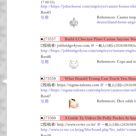
17:00:55)
http://https://jobschoose.com/employer/casino-bonus-oh
Res45
References: Casino tro
引用
deutschland-beste-ange
■273557
Build A Choctaw Pines Casino Anyone Wo
□投稿者/ jobbridge4you.com
＠
一般人(5回)-(2026/08/09(Sun
http://https://jobbridge4you.com/employer/instant-englis
Res46
References: Cops and 
引用
■273559
What Donald Trump Can Teach You About
□投稿者/ https://sigma-talenta.com
＠
一般人(5回)-(2026/08/
http://https://sigma-talenta.com/employer/casinos-mit-so
Res47
References: Dice odds
h
引用
■273560
A Guide To Videos De Polly Pocket At An
□投稿者/ http://www.cs-tec.co.kr/
＠
一般人(1回)-(2026/08/09
http://www.cs-tec.co.kr/pg/bbs/board.php?bo_table=c
Res48