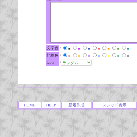
文字色
/
■
■
■
■
■
■
■
枠線色
/
■
■
■
■
■
■
■
Icon
/
HOME
HELP
新規作成
スレッド表示