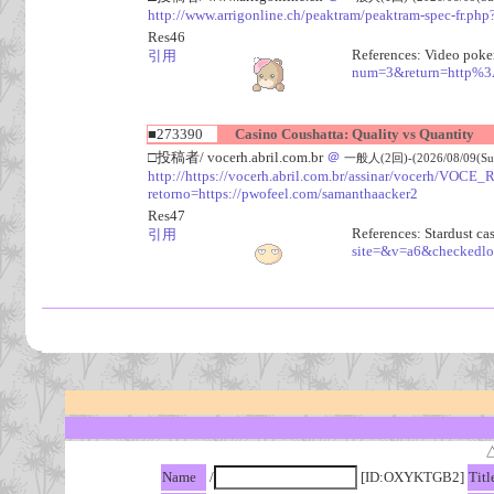
http://www.arrigonline.ch/peaktram/peaktram-spec-fr
Res46
References: Video pok
引用
num=3&return=http%3
■273390
Casino Coushatta: Quality vs Quantity
□投稿者/ vocerh.abril.com.br
＠
一般人(2回)-(2026/08/09(Sun
http://https://vocerh.abril.com.br/assinar/vocerh
retorno=https://pwofeel.com/samanthaacker2
Res47
References: Stardust ca
引用
site=&v=a6&checkedlog
Name
/
[ID:OXYKTGB2]
Titl