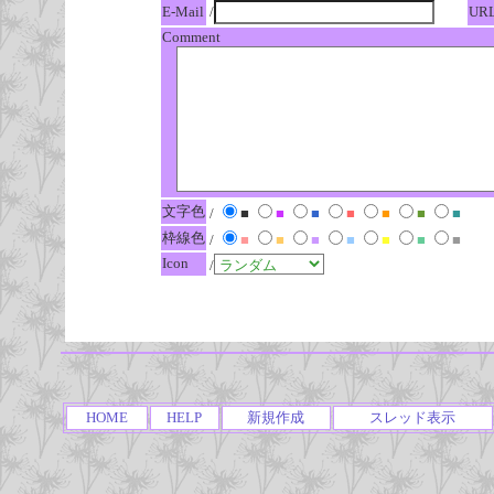
E-Mail
/
UR
Comment
文字色
/
■
■
■
■
■
■
■
枠線色
/
■
■
■
■
■
■
■
Icon
/
HOME
HELP
新規作成
スレッド表示