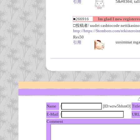
5&#8364; tall
引用
■266916
Im glad I now registere
□投稿者/ uudet cashtocode nettikasino
http://https://Stembots.com/rekisteroi
Res50
uusimmat mga
引用
Name
/
[ID:wzw5hhmO]
Title
E-Mail
/
URL
Comment