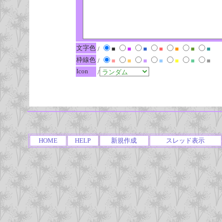
文字色
/
■
■
■
■
■
■
■
枠線色
/
■
■
■
■
■
■
■
Icon
/
HOME
HELP
新規作成
スレッド表示