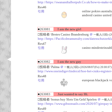
http://https://swanandtalbotpub.Co.uk/how-to-make-i
Res46
online pokies australia
引用
android casino united 
■263081
I am the new girl
□投稿者/ Bestes Casino Brandenburg
＠
一般人(1回)-(2026
http://https://Pacificdreamsrealty.com/datenschutzerk
Res47
casino mindesteinzahl
引用
■263082
I am the new guy
□投稿者/ Palma
＠
一般人(3回)-(2026/08/07(Fri) 20:00:07)
http://www.oneindigevlinder.nl/hoe-het-cruks-register
Res48
european blackjack v
引用
■263083
Just wanted to say Hi.
□投稿者/ bonus buy Slots Um Geld Spielen
＠
一般人(1回)
http://https://www.gibsonsails.com/2026/07/giropay-im
Res49