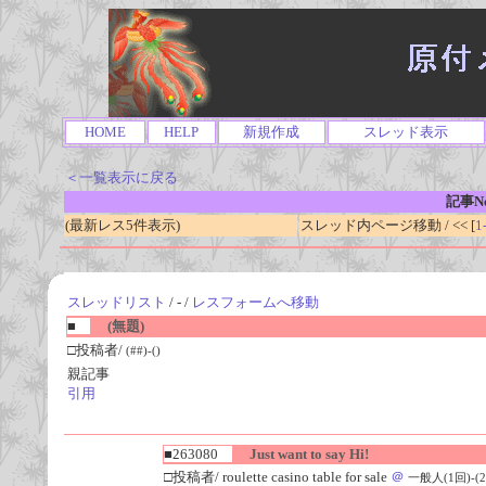
HOME
HELP
新規作成
スレッド表示
＜一覧表示に戻る
記事No
(最新レス5件表示)
スレッド内ページ移動 / << [
1
スレッドリスト
/ - /
レスフォームへ移動
■
(無題)
□投稿者/
(##)-()
親記事
引用
■263080
Just want to say Hi!
□投稿者/ roulette casino table for sale
＠
一般人(1回)-(202