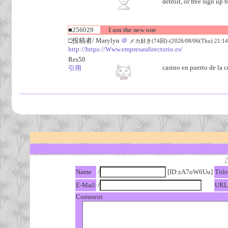
detroit, or free sign up
■256029
I am the new one
□投稿者/ Marylyn
＠
メカ好き(74回)-(2026/08/06(Thu) 21:14
http://https://Www.empresasdirectorio.es/
Res50
casino en puerto de la c
引用
Name
/
[ID:zA7oW6Uu]
Title
E-Mail
/
URL
Comment