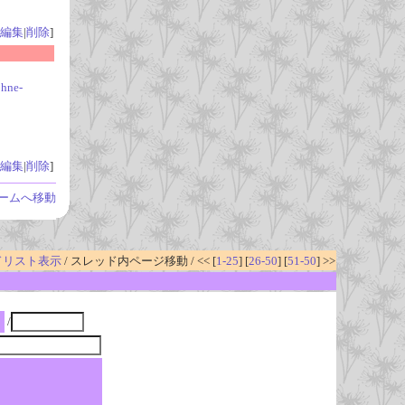
編集
|
削除
]
ohne-
編集
|
削除
]
ームへ移動
ドリスト表示
/ スレッド内ページ移動 / << [
1-25
] [
26-50
] [
51-50
] >>
/