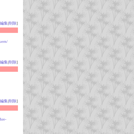
編集
|
削除
]
uern/
編集
|
削除
]
編集
|
削除
]
hre-