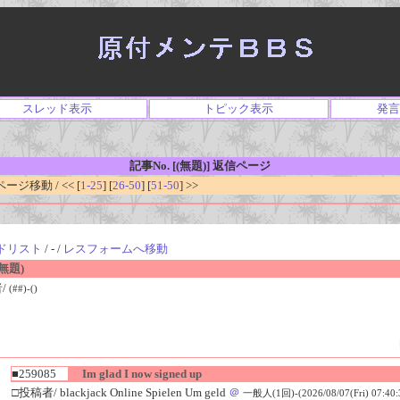
スレッド表示
トピック表示
発言
記事No. [(無題)] 返信ページ
ジ移動 / << [
1-25
] [
26-50
] [
51-50
] >>
ドリスト
/ - /
レスフォームへ移動
無題)
/
(##)-()
■259085
Im glad I now signed up
□投稿者/ blackjack Online Spielen Um geld
＠
一般人(1回)-(2026/08/07(Fri) 07:40: