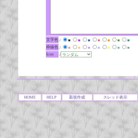
文字色
/
■
■
■
■
■
■
■
枠線色
/
■
■
■
■
■
■
■
Icon
/
HOME
HELP
新規作成
スレッド表示