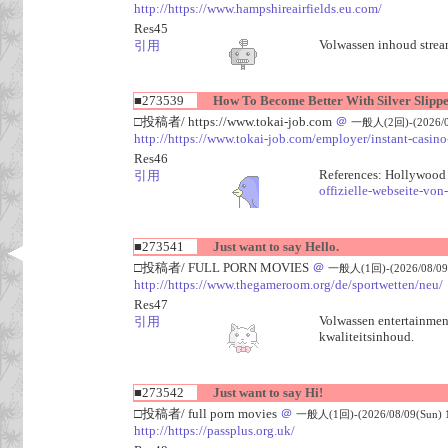
http://https://www.hampshireairfields.eu.com/
Res45
Volwassen inhoud stream
引用
■273539
How To Become Better With Silver Slipper
□投稿者/ https://www.tokai-job.com
＠
一般人(2回)-(2026/08
http://https://www.tokai-job.com/employer/instant-casin
Res46
References: Hollywood 
引用
offizielle-webseite-von
■273541
Just want to say Hello.
□投稿者/ FULL PORN MOVIES
＠
一般人(1回)-(2026/08/09(
http://https://www.thegameroom.org/de/sportwetten/neu/
Res47
Volwassen entertainment
引用
kwaliteitsinhoud.
■273542
Just want to say Hi!
□投稿者/ full porn movies
＠
一般人(1回)-(2026/08/09(Sun) 1
http://https://passplus.org.uk/