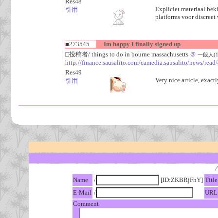
Res48
Expliciet materiaal bek
引用
platforms voor discreet
■273545
Im happy I finally signed up
□投稿者/ things to do in bourne massachusetts
＠
一般人(1回)
http://finance.sausalito.com/camedia.sausalito/news/rea
Res49
Very nice article, exact
引用
Name
/
[ID:ZKBRjFhY]
Title
E-Mail
/
URL
Comment