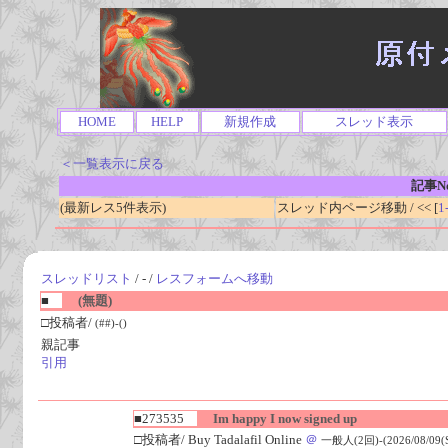
HOME
HELP
新規作成
スレッド表示
＜一覧表示に戻る
記事No
(最新レス5件表示)
スレッド内ページ移動 / << [
1
スレッドリスト
/ - /
レスフォームへ移動
■
(無題)
□投稿者/
(##)-()
親記事
引用
■273535
Im happy I now signed up
□投稿者/ Buy Tadalafil Online
＠
一般人(2回)-(2026/08/09(Su