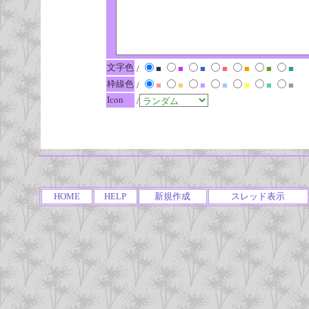
文字色
/
■
■
■
■
■
■
■
枠線色
/
■
■
■
■
■
■
■
Icon
/
HOME
HELP
新規作成
スレッド表示