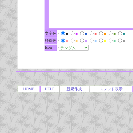
文字色
/
■
■
■
■
■
■
■
枠線色
/
■
■
■
■
■
■
■
Icon
/
HOME
HELP
新規作成
スレッド表示