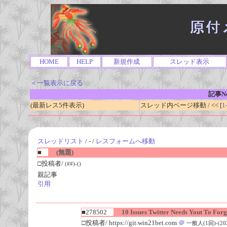
HOME
HELP
新規作成
スレッド表示
＜一覧表示に戻る
記事No
(最新レス5件表示)
スレッド内ページ移動 / << [
1
スレッドリスト
/ - /
レスフォームへ移動
■
(無題)
□投稿者/
(##)-()
親記事
引用
■278502
10 Issues Twitter Needs Yout To Forg
□投稿者/ https://git.win21bet.com
＠
一般人(1回)-(2026